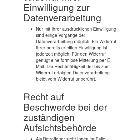
Einwilligung zur
Design
Datenverarbeitung
Besondere
Nur mit Ihrer ausdrücklichen Einwilligung
Veredelungen
sind einige Vorgänge der
Datenverarbeitung möglich. Ein Widerruf
Ihrer bereits erteilten Einwilligung ist
Ausstellungen
jederzeit möglich. Für den Widerruf
genügt eine formlose Mitteilung per E-
Mail. Die Rechtmäßigkeit der bis zum
Infotafeln
Widerruf erfolgten Datenverarbeitung
bleibt vom Widerruf unberührt.
&
Leitsysteme
Recht auf
Beschwerde bei der
Packaging
zuständigen
&
Aufsichtsbehörde
Merchandising
Als Betroffener steht Ihnen im Falle